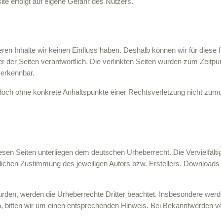
ite erfolgt auf eigene Gefahr des Nutzers.
deren Inhalte wir keinen Einfluss haben. Deshalb können wir für dies
eiber der Seiten verantwortlich. Die verlinkten Seiten wurden zum Zeit
 erkennbar.
t jedoch ohne konkrete Anhaltspunkte einer Rechtsverletzung nicht z
diesen Seiten unterliegen dem deutschen Urheberrecht. Die Vervielfält
ichen Zustimmung des jeweiligen Autors bzw. Erstellers. Downloads un
 wurden, werden die Urheberrechte Dritter beachtet. Insbesondere werde
 bitten wir um einen entsprechenden Hinweis. Bei Bekanntwerden v