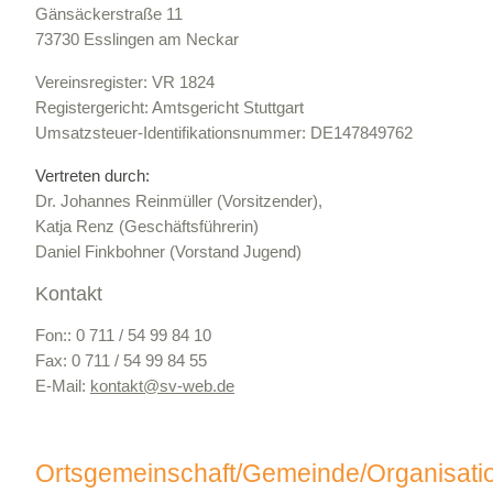
Gänsäckerstraße 11
73730 Esslingen am Neckar
Vereinsregister: VR 1824
Registergericht: Amtsgericht Stuttgart
Umsatzsteuer-Identifikationsnummer: DE147849762
Vertreten durch:
Dr. Johannes Reinmüller (Vorsitzender),
Katja Renz (Geschäftsführerin)
Daniel Finkbohner (Vorstand Jugend)
Kontakt
Fon:: 0 711 / 54 99 84 10
Fax: 0 711 / 54 99 84 55
E-Mail:
kontakt@
sv-web.de
Ortsgemeinschaft/Gemeinde/Organisati