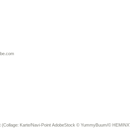
dobe.com
tect (Collage: Karte/Navi-Point AdobeStock © YummyBuum/© HEMIN