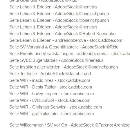
Seite Über uns - AdobeStock ©Rido
Seite Leben & Erleben - AdobeStock ©nenetus
Seite Leben & Erleben - AdobeStock ©oneinchpunch
Seite Leben & Erleben - AdobeStock ©oneinchpunch
Seite Leben & Erleben - AdobeStock ©nenetus
Seite Leben & Erleben - AdobeStock ©Robert Kneschke
Seite Leben & Erleben - andreaobzerova - stock.adobe.com
Seite SV-Vorstand & Geschäftsstelle - AdobeStock ©Rido
Seite Events und Veranstaltungen - andreaobzerova - stock.a
Seite SVEC Jugendarbeit - AdobeStock ©nenetus
Seite inspiriert älter werden - AdobeStock ©oneinchpunch
Seite Testseite - AdobeSTock ©Jacob Lund
Seite WIR - inacio pires - stock.adobe.com
Seite WIR - Denis Tabler - stock.adobe.com
Seite WIR - hailey_copter - stock.adobe.com
Seite WIR - LVDESIGN - stock.adobe.com
Seite WIR - Christian Schwier - stock.adobe.com
Seite WIR - grafikplusfoto - stock.adobe.com
Seite Willkommen / SV vor Ort - AdobeStock ©Farknot Archi