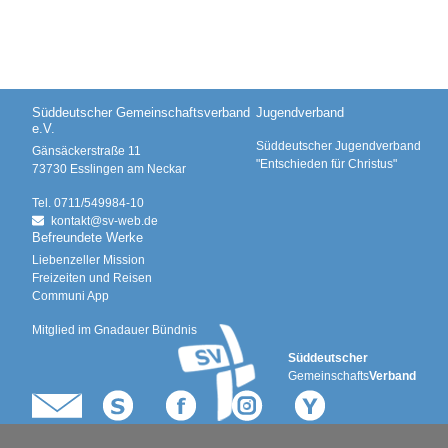
Süddeutscher Gemeinschaftsverband
Jugendverband
e.V.
Süddeutscher Jugendverband
Gänsäckerstraße 11
"Entschieden für Christus"
73730
Esslingen am Neckar
Tel.
0711/549984-10
kontakt@
sv-web.de
Befreundete Werke
Liebenzeller Mission
Freizeiten und Reisen
Communi App
Mitglied im Gnadauer Bündnis
Süddeutscher
Gemeinschafts
Verband
Kontakt
Spenden
Facebook
Instagram
YouTube
Impressum
Datenschutz