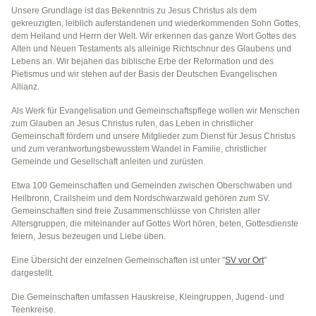
Unsere Grundlage ist das Bekenntnis zu Jesus Christus als dem
gekreuzigten, leiblich auferstandenen und wiederkommenden Sohn Gottes,
dem Heiland und Herrn der Welt. Wir erkennen das ganze Wort Gottes des
Alten und Neuen Testaments als alleinige Richtschnur des Glaubens und
Lebens an. Wir bejahen das biblische Erbe der Reformation und des
Pietismus und wir stehen auf der Basis der Deutschen Evangelischen
Allianz.
Als Werk für Evangelisation und Gemeinschaftspflege wollen wir Menschen
zum Glauben an Jesus Christus rufen, das Leben in christlicher
Gemeinschaft fördern und unsere Mitglieder zum Dienst für Jesus Christus
und zum verantwortungsbewusstem Wandel in Familie, christlicher
Gemeinde und Gesellschaft anleiten und zurüsten.
Etwa 100 Gemeinschaften und Gemeinden zwischen Oberschwaben und
Heilbronn, Crailsheim und dem Nordschwarzwald gehören zum SV.
Gemeinschaften sind freie Zusammenschlüsse von Christen aller
Altersgruppen, die miteinander auf Gottes Wort hören, beten, Gottesdienste
feiern, Jesus bezeugen und Liebe üben.
Eine Übersicht der einzelnen Gemeinschaften ist unter "
SV vor Ort
"
dargestellt.
Die Gemeinschaften umfassen Hauskreise, Kleingruppen, Jugend- und
Teenkreise.