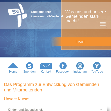
Was uns und unsere
Süddeutscher
Gemeinden stark
Gemeinschafts
Verband
macht!
Lead.
Home
Spenden
Kontakt
Facebook
Instagram
YouTube
Das Programm zur Entwicklung von Gemeinden
und Mitarbeitenden
Unsere Kurse:
Kinder- und Jugendschutz