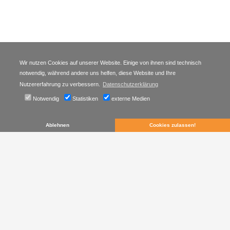
Wir nutzen Cookies auf unserer Website. Einige von ihnen sind technisch
notwendig, während andere uns helfen, diese Website und Ihre
Nutzererfahrung zu verbessern.
Datenschutzerklärung
Notwendig
Statistiken
externe Medien
Ansprechpartnerin
Ablehnen
Cookies zulassen!