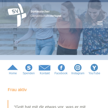
Süddeutscher
Gemeinschafts
Verband
Home
Spenden
Kontakt
Facebook
Instagram
YouTube
Frau aktiv
"Gott hat mit dir etwas vor, was er mit