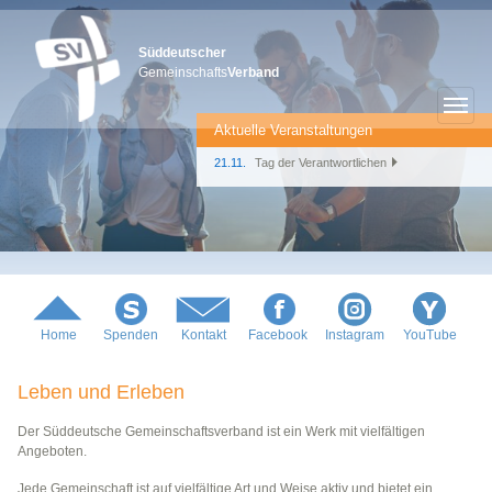
Süddeutscher
Gemeinschafts
Verband
Aktuelle Veranstaltungen
21.11.
Tag der Verantwortlichen
Home
Spenden
Kontakt
Facebook
Instagram
YouTube
Leben und Erleben
Der Süddeutsche Gemeinschaftsverband ist ein Werk mit vielfältigen
Angeboten.
Jede Gemeinschaft ist auf vielfältige Art und Weise aktiv und bietet ein