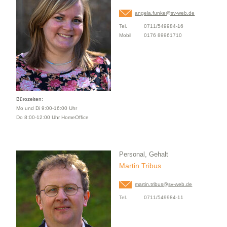
angela.funke@
sv-web.de
Tel.
0711/549984-16
Mobil
0176 89961710
Bürozeiten:
Mo und Di 9:00-16:00 Uhr
Do 8:00-12:00 Uhr HomeOffice
Personal, Gehalt
Martin Tribus
martin.tribus@
sv-web.de
Tel.
0711/549984-11