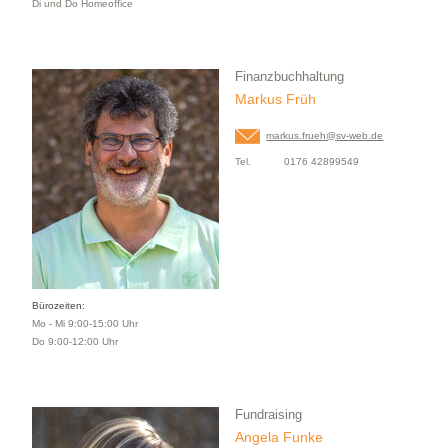
Di und Do Homeoffice
Finanzbuchhaltung
Markus Früh
markus.frueh@
sv-web.de
Tel.
0176 42899549
Bürozeiten:
Mo - Mi 9:00-15:00 Uhr
Do 9:00-12:00 Uhr
Fundraising
Angela Funke