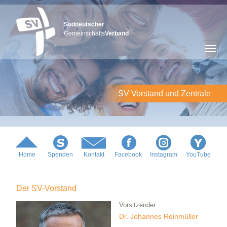
Süddeutscher
Gemeinschafts
Verband
SV Vorstand und Zentrale
Home
Spenden
Kontakt
Facebook
Instagram
YouTube
Der SV-Vorstand
Vorsitzender
Dr. Johannes Reinmüller