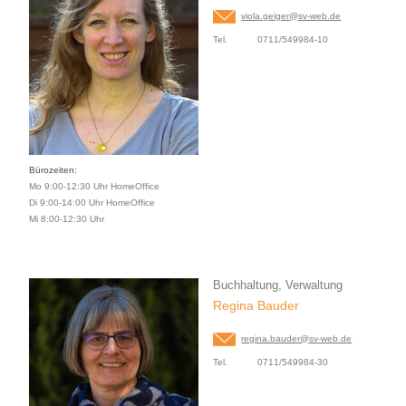
viola.geiger@
sv-web.de
Tel.
0711/549984-10
Bürozeiten:
Mo 9:00-12:30 Uhr HomeOffice
Di 9:00-14:00 Uhr HomeOffice
Mi 8:00-12:30 Uhr
Buchhaltung, Verwaltung
Regina Bauder
regina.bauder@
sv-web.de
Tel.
0711/549984-30