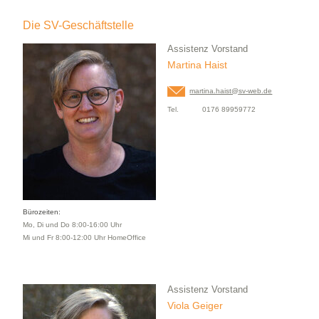
Die SV-Geschäftstelle
Assistenz Vorstand
Martina Haist
martina.haist@
sv-web.de
Tel.
0176 89959772
Bürozeiten:
Mo, Di und Do 8:00-16:00 Uhr
Mi und Fr 8:00-12:00 Uhr HomeOffice
Assistenz Vorstand
Viola Geiger