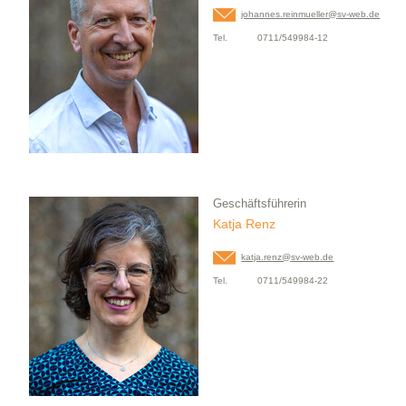
johannes.reinmueller@
sv-web.de
Tel.
0711/549984-12
Geschäftsführerin
Katja Renz
katja.renz@
sv-web.de
Tel.
0711/549984-22